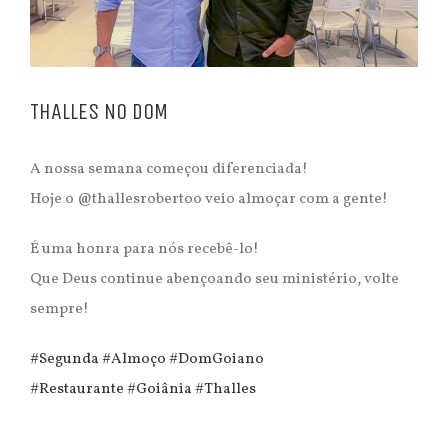
THALLES NO DOM
A nossa semana começou diferenciada!
Hoje o @thallesrobertoo veio almoçar com a gente!
É uma honra para nós recebê-lo!
Que Deus continue abençoando seu ministério, volte
sempre!
#
Segunda
#
Almoço
#
DomGoiano
#
Restaurante
#
Goiânia
#
Thalles